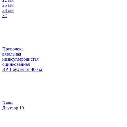
22 мм
25 мм
28 мм
32
Проволока
вязальная
низкоуглеродистая
оцинкованная
ВР-1 бухты от 400 кг
Балка
Двутавр 10