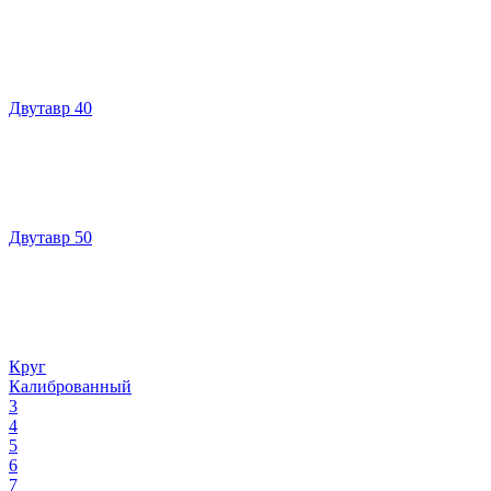
Двутавр 40
Двутавр 50
Круг
Калиброванный
3
4
5
6
7