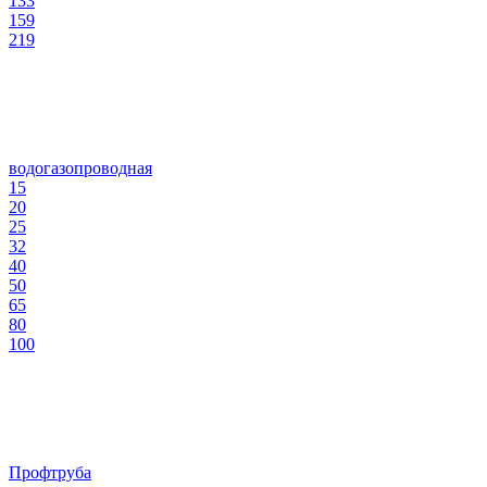
133
159
219
водогазопроводная
15
20
25
32
40
50
65
80
100
Профтруба