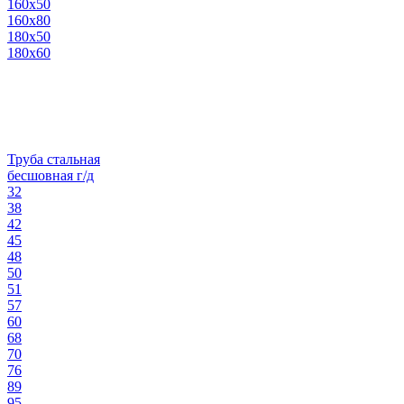
160х50
160х80
180х50
180х60
Труба стальная
бесшовная г/д
32
38
42
45
48
50
51
57
60
68
70
76
89
95