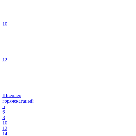
10
12
Швеллер
горячекатаный
5
6
8
10
12
14