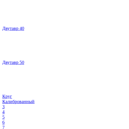
Двутавр 40
Двутавр 50
Круг
Калиброванный
3
4
5
6
7