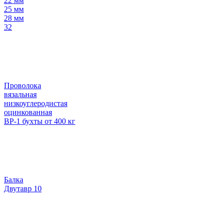
22 мм
25 мм
28 мм
32
Проволока
вязальная
низкоуглеродистая
оцинкованная
ВР-1 бухты от 400 кг
Балка
Двутавр 10