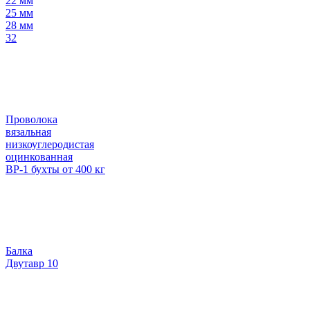
22 мм
25 мм
28 мм
32
Проволока
вязальная
низкоуглеродистая
оцинкованная
ВР-1 бухты от 400 кг
Балка
Двутавр 10