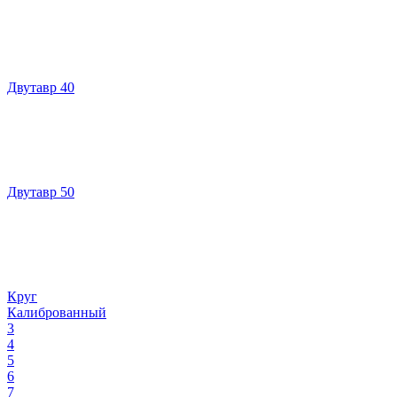
Двутавр 40
Двутавр 50
Круг
Калиброванный
3
4
5
6
7