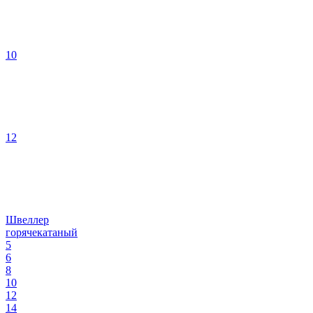
10
12
Швеллер
горячекатаный
5
6
8
10
12
14