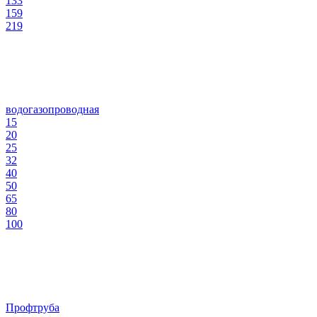
133
159
219
водогазопроводная
15
20
25
32
40
50
65
80
100
Профтруба