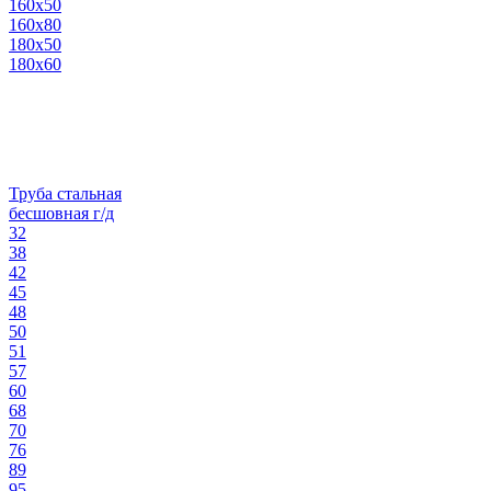
160х50
160х80
180х50
180х60
Труба стальная
бесшовная г/д
32
38
42
45
48
50
51
57
60
68
70
76
89
95