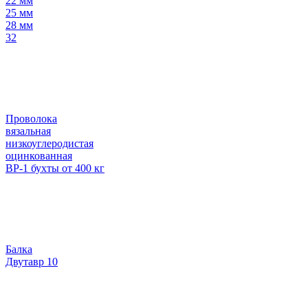
22 мм
25 мм
28 мм
32
Проволока
вязальная
низкоуглеродистая
оцинкованная
ВР-1 бухты от 400 кг
Балка
Двутавр 10