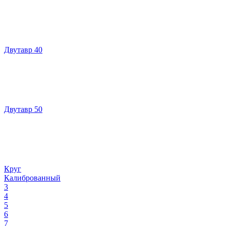
Двутавр 40
Двутавр 50
Круг
Калиброванный
3
4
5
6
7