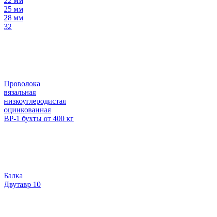
22 мм
25 мм
28 мм
32
Проволока
вязальная
низкоуглеродистая
оцинкованная
ВР-1 бухты от 400 кг
Балка
Двутавр 10