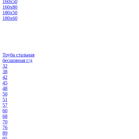
160х50
160х80
180х50
180х60
Труба стальная
бесшовная г/д
32
38
42
45
48
50
51
57
60
68
70
76
89
95