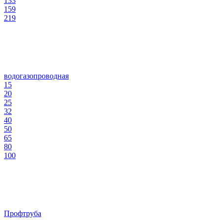
133
159
219
водогазопроводная
15
20
25
32
40
50
65
80
100
Профтруба