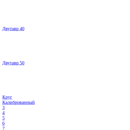
Двутавр 40
Двутавр 50
Круг
Калиброванный
3
4
5
6
7