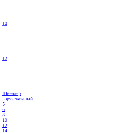
10
12
Швеллер
горячекатаный
5
6
8
10
12
14