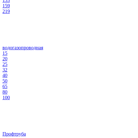
133
159
219
водогазопроводная
15
20
25
32
40
50
65
80
100
Профтруба