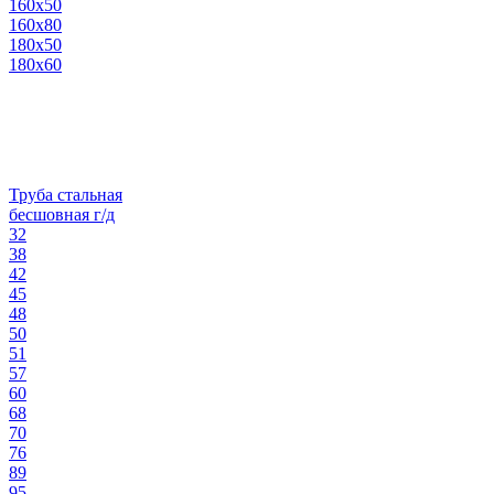
160х50
160х80
180х50
180х60
Труба стальная
бесшовная г/д
32
38
42
45
48
50
51
57
60
68
70
76
89
95