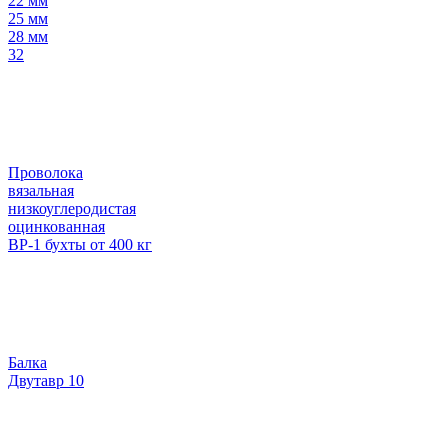
22 мм
25 мм
28 мм
32
Проволока
вязальная
низкоуглеродистая
оцинкованная
ВР-1 бухты от 400 кг
Балка
Двутавр 10