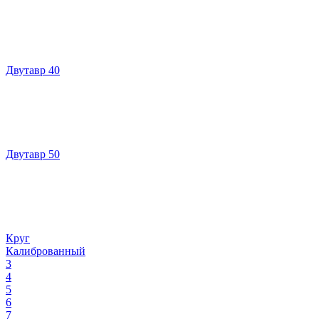
Двутавр 40
Двутавр 50
Круг
Калиброванный
3
4
5
6
7