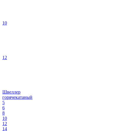
10
12
Швеллер
горячекатаный
5
6
8
10
12
14