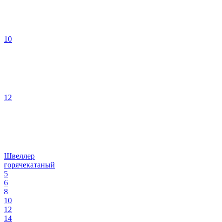
10
12
Швеллер
горячекатаный
5
6
8
10
12
14