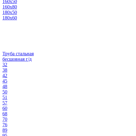
160х50
160х80
180х50
180х60
Труба стальная
бесшовная г/д
32
38
42
45
48
50
51
57
60
68
70
76
89
95