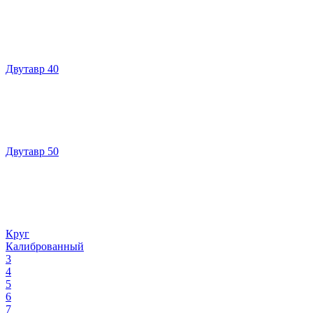
Двутавр 40
Двутавр 50
Круг
Калиброванный
3
4
5
6
7