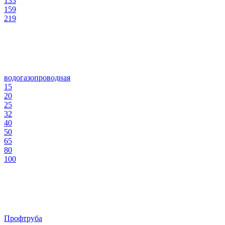
133
159
219
водогазопроводная
15
20
25
32
40
50
65
80
100
Профтруба