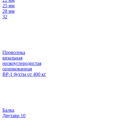
22 мм
25 мм
28 мм
32
Проволока
вязальная
низкоуглеродистая
оцинкованная
ВР-1 бухты от 400 кг
Балка
Двутавр 10