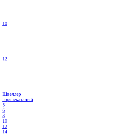
10
12
Швеллер
горячекатаный
5
6
8
10
12
14