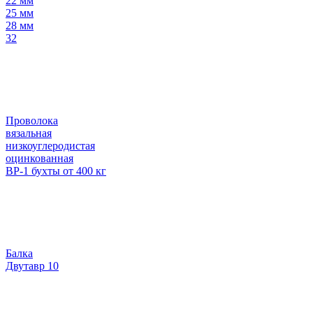
22 мм
25 мм
28 мм
32
Проволока
вязальная
низкоуглеродистая
оцинкованная
ВР-1 бухты от 400 кг
Балка
Двутавр 10