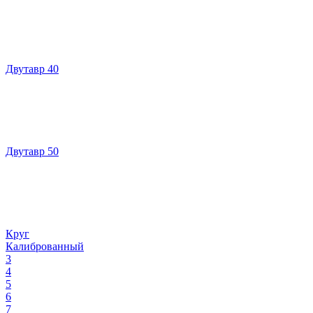
Двутавр 40
Двутавр 50
Круг
Калиброванный
3
4
5
6
7