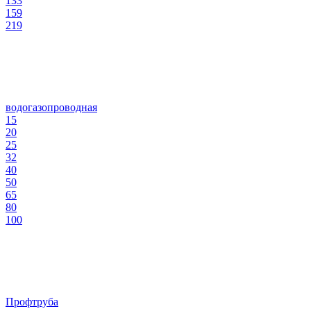
133
159
219
водогазопроводная
15
20
25
32
40
50
65
80
100
Профтруба