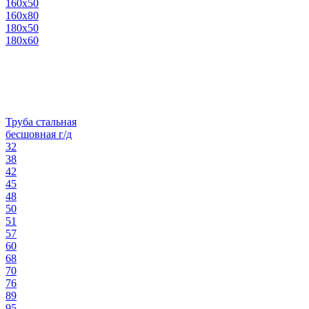
160х50
160х80
180х50
180х60
Труба стальная
бесшовная г/д
32
38
42
45
48
50
51
57
60
68
70
76
89
95