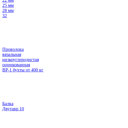
22 мм
25 мм
28 мм
32
Проволока
вязальная
низкоуглеродистая
оцинкованная
ВР-1 бухты от 400 кг
Балка
Двутавр 10