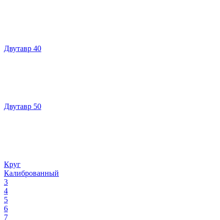
Двутавр 40
Двутавр 50
Круг
Калиброванный
3
4
5
6
7