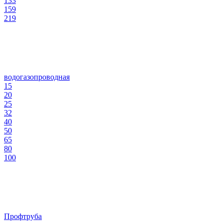
133
159
219
водогазопроводная
15
20
25
32
40
50
65
80
100
Профтруба