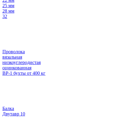
22 мм
25 мм
28 мм
32
Проволока
вязальная
низкоуглеродистая
оцинкованная
ВР-1 бухты от 400 кг
Балка
Двутавр 10