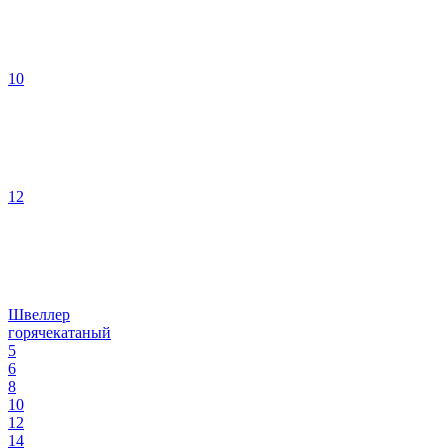
10
12
Швеллер
горячекатаный
5
6
8
10
12
14