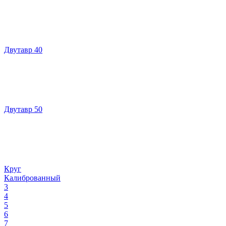
Двутавр 40
Двутавр 50
Круг
Калиброванный
3
4
5
6
7