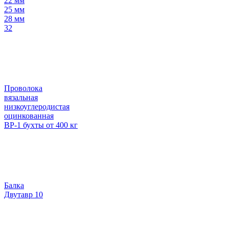
22 мм
25 мм
28 мм
32
Проволока
вязальная
низкоуглеродистая
оцинкованная
ВР-1 бухты от 400 кг
Балка
Двутавр 10