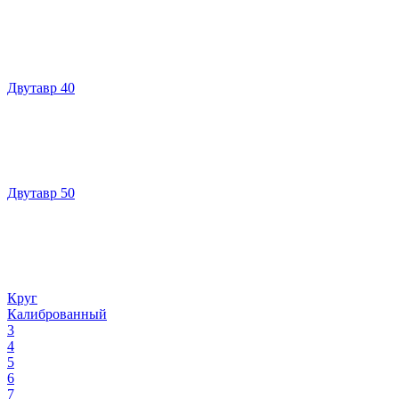
Двутавр 40
Двутавр 50
Круг
Калиброванный
3
4
5
6
7