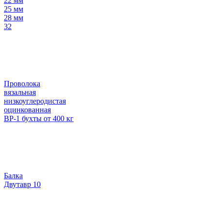
22 мм
25 мм
28 мм
32
Проволока
вязальная
низкоуглеродистая
оцинкованная
ВР-1 бухты от 400 кг
Балка
Двутавр 10