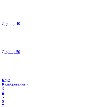
Двутавр 40
Двутавр 50
Круг
Калиброванный
3
4
5
6
7