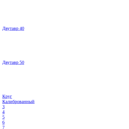
Двутавр 40
Двутавр 50
Круг
Калиброванный
3
4
5
6
7