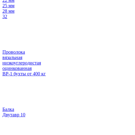
22 мм
25 мм
28 мм
32
Проволока
вязальная
низкоуглеродистая
оцинкованная
ВР-1 бухты от 400 кг
Балка
Двутавр 10