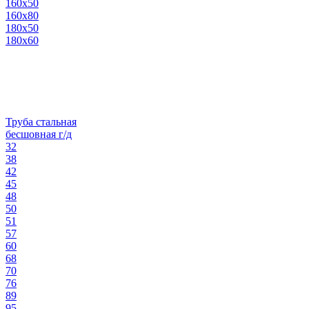
160х50
160х80
180х50
180х60
Труба стальная
бесшовная г/д
32
38
42
45
48
50
51
57
60
68
70
76
89
95