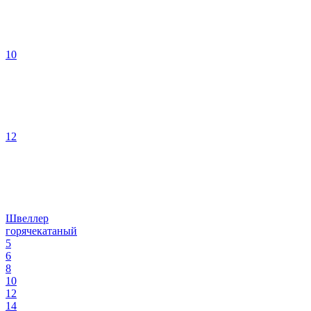
10
12
Швеллер
горячекатаный
5
6
8
10
12
14