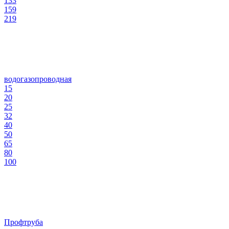
133
159
219
водогазопроводная
15
20
25
32
40
50
65
80
100
Профтруба