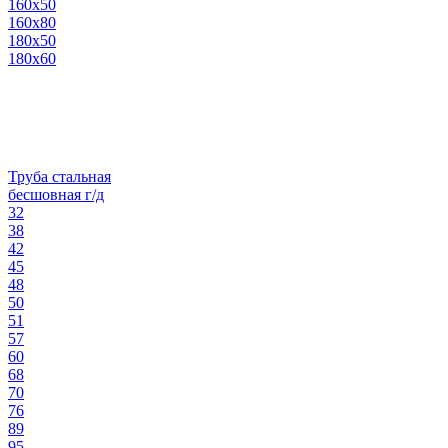
160х50
160х80
180х50
180х60
Труба стальная
бесшовная г/д
32
38
42
45
48
50
51
57
60
68
70
76
89
95