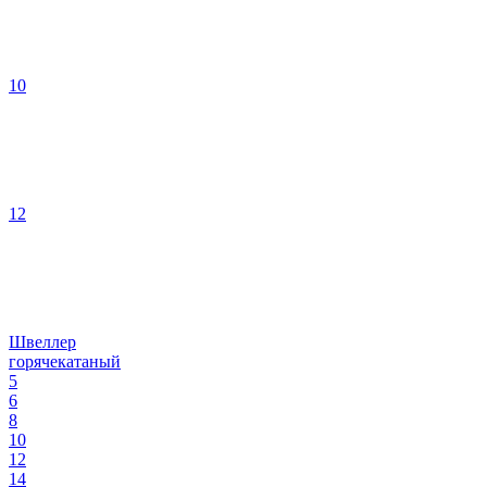
10
12
Швеллер
горячекатаный
5
6
8
10
12
14