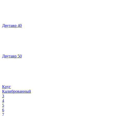
Двутавр 40
Двутавр 50
Круг
Калиброванный
3
4
5
6
7