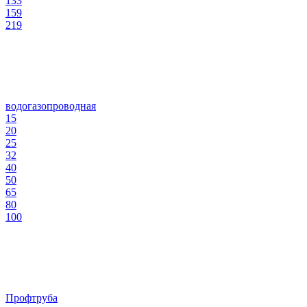
133
159
219
водогазопроводная
15
20
25
32
40
50
65
80
100
Профтруба