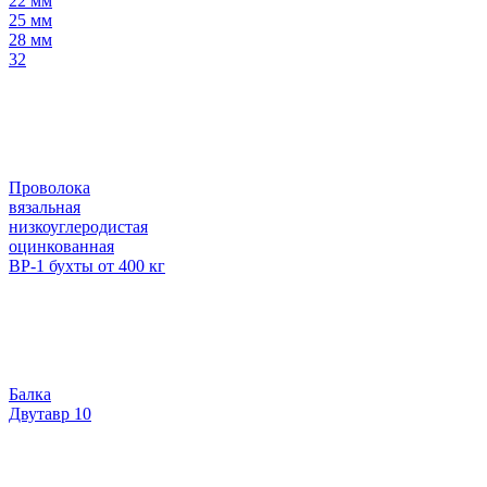
22 мм
25 мм
28 мм
32
Проволока
вязальная
низкоуглеродистая
оцинкованная
ВР-1 бухты от 400 кг
Балка
Двутавр 10