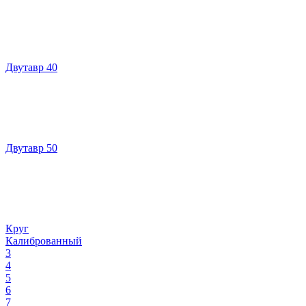
Двутавр 40
Двутавр 50
Круг
Калиброванный
3
4
5
6
7