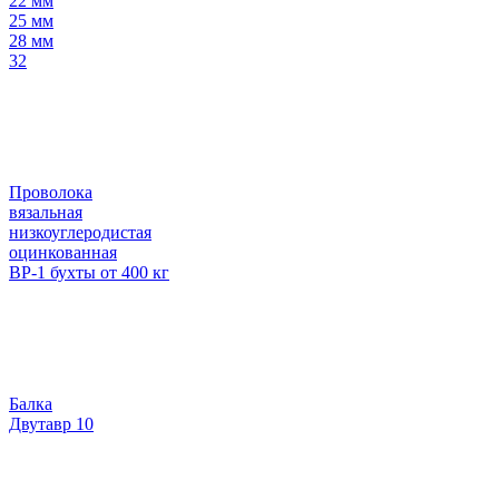
22 мм
25 мм
28 мм
32
Проволока
вязальная
низкоуглеродистая
оцинкованная
ВР-1 бухты от 400 кг
Балка
Двутавр 10