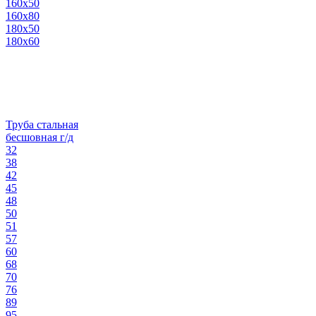
160х50
160х80
180х50
180х60
Труба стальная
бесшовная г/д
32
38
42
45
48
50
51
57
60
68
70
76
89
95