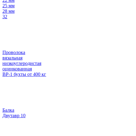
22 мм
25 мм
28 мм
32
Проволока
вязальная
низкоуглеродистая
оцинкованная
ВР-1 бухты от 400 кг
Балка
Двутавр 10