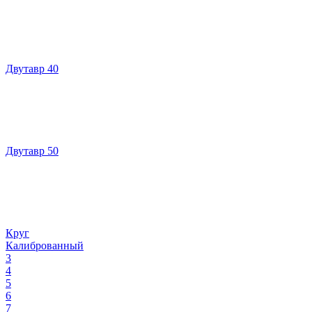
Двутавр 40
Двутавр 50
Круг
Калиброванный
3
4
5
6
7