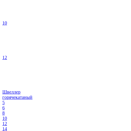
10
12
Швеллер
горячекатаный
5
6
8
10
12
14