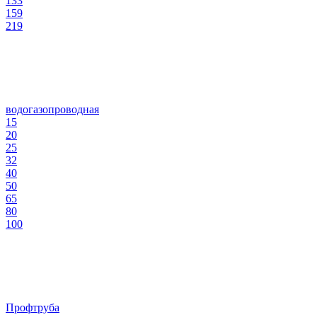
133
159
219
водогазопроводная
15
20
25
32
40
50
65
80
100
Профтруба