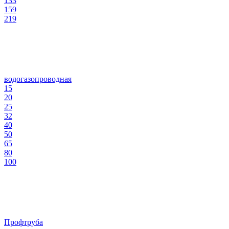
133
159
219
водогазопроводная
15
20
25
32
40
50
65
80
100
Профтруба