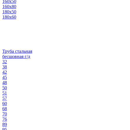
160х50
160х80
180х50
180х60
Труба стальная
бесшовная г/д
32
38
42
45
48
50
51
57
60
68
70
76
89
95