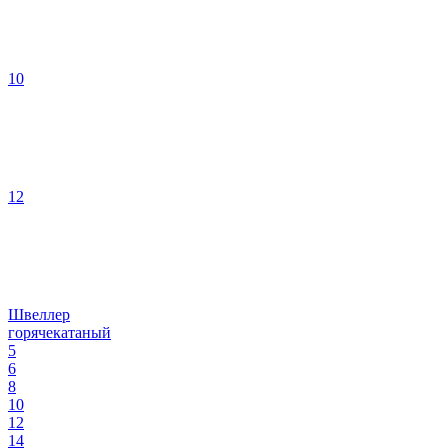
10
12
Швеллер
горячекатаный
5
6
8
10
12
14