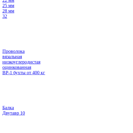
22 мм
25 мм
28 мм
32
Проволока
вязальная
низкоуглеродистая
оцинкованная
ВР-1 бухты от 400 кг
Балка
Двутавр 10