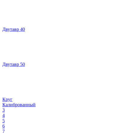
Двутавр 40
Двутавр 50
Круг
Калиброванный
3
4
5
6
7