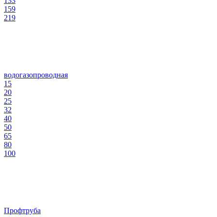
133
159
219
водогазопроводная
15
20
25
32
40
50
65
80
100
Профтруба