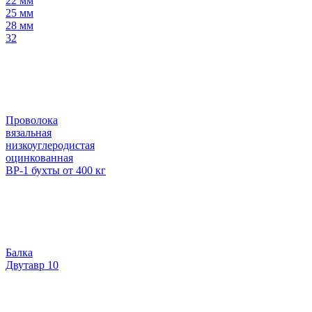
22 мм
25 мм
28 мм
32
Проволока
вязальная
низкоуглеродистая
оцинкованная
ВР-1 бухты от 400 кг
Балка
Двутавр 10