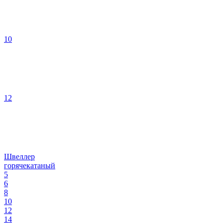
10
12
Швеллер
горячекатаный
5
6
8
10
12
14