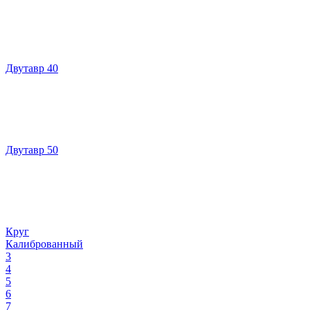
Двутавр 40
Двутавр 50
Круг
Калиброванный
3
4
5
6
7