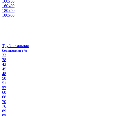
160х50
160х80
180х50
180х60
Труба стальная
бесшовная г/д
32
38
42
45
48
50
51
57
60
68
70
76
89
95