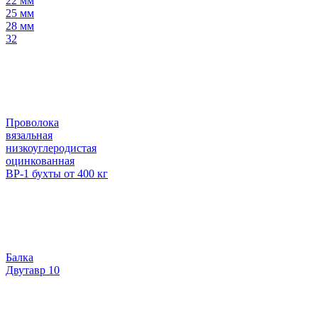
22 мм
25 мм
28 мм
32
Проволока
вязальная
низкоуглеродистая
оцинкованная
ВР-1 бухты от 400 кг
Балка
Двутавр 10