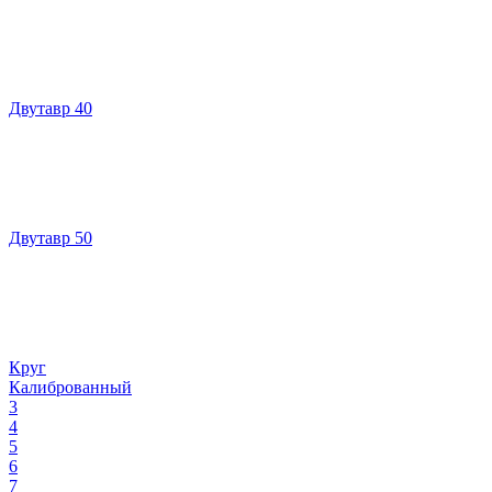
Двутавр 40
Двутавр 50
Круг
Калиброванный
3
4
5
6
7