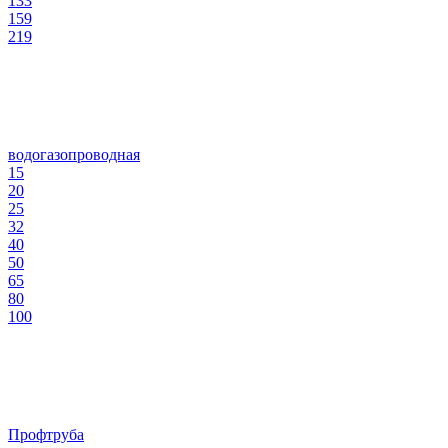
133
159
219
водогазопроводная
15
20
25
32
40
50
65
80
100
Профтруба