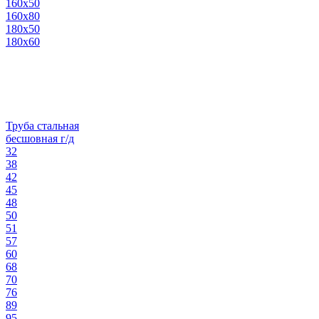
160х50
160х80
180х50
180х60
Труба стальная
бесшовная г/д
32
38
42
45
48
50
51
57
60
68
70
76
89
95