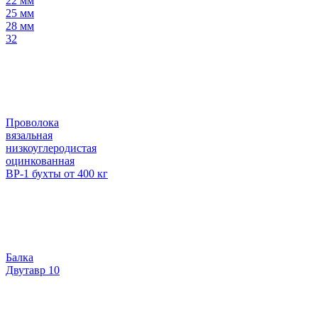
22 мм
25 мм
28 мм
32
Проволока
вязальная
низкоуглеродистая
оцинкованная
ВР-1 бухты от 400 кг
Балка
Двутавр 10