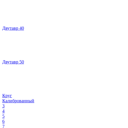
Двутавр 40
Двутавр 50
Круг
Калиброванный
3
4
5
6
7