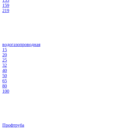
133
159
219
водогазопроводная
15
20
25
32
40
50
65
80
100
Профтруба