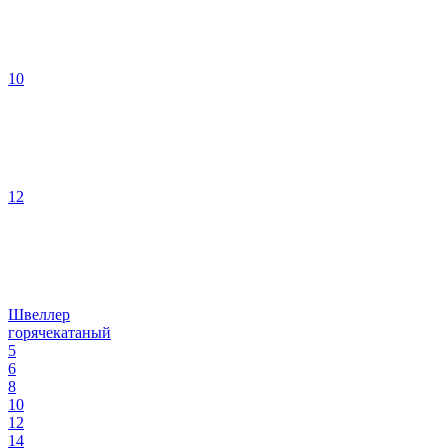
10
12
Швеллер
горячекатаный
5
6
8
10
12
14