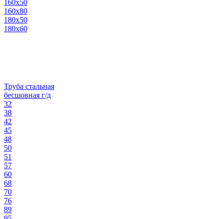
160х50
160х80
180х50
180х60
Труба стальная
бесшовная г/д
32
38
42
45
48
50
51
57
60
68
70
76
89
95