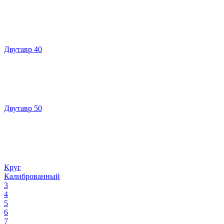
Двутавр 40
Двутавр 50
Круг
Калиброванный
3
4
5
6
7