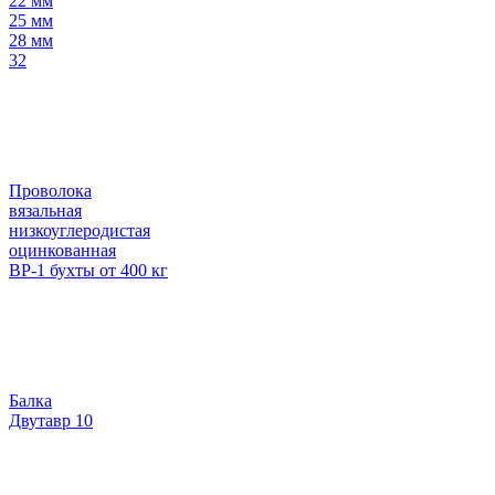
22 мм
25 мм
28 мм
32
Проволока
вязальная
низкоуглеродистая
оцинкованная
ВР-1 бухты от 400 кг
Балка
Двутавр 10