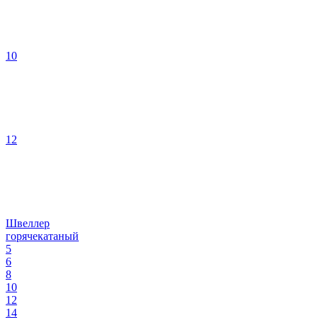
10
12
Швеллер
горячекатаный
5
6
8
10
12
14