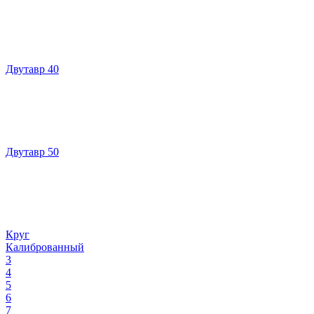
Двутавр 40
Двутавр 50
Круг
Калиброванный
3
4
5
6
7