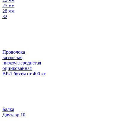
22 мм
25 мм
28 мм
32
Проволока
вязальная
низкоуглеродистая
оцинкованная
ВР-1 бухты от 400 кг
Балка
Двутавр 10