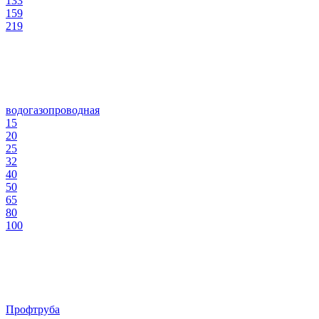
133
159
219
водогазопроводная
15
20
25
32
40
50
65
80
100
Профтруба