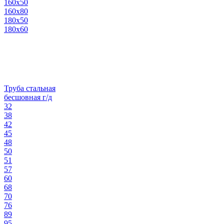
160х50
160х80
180х50
180х60
Труба стальная
бесшовная г/д
32
38
42
45
48
50
51
57
60
68
70
76
89
95