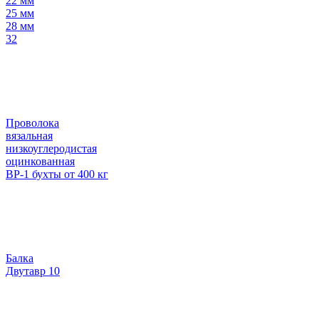
22 мм
25 мм
28 мм
32
Проволока
вязальная
низкоуглеродистая
оцинкованная
ВР-1 бухты от 400 кг
Балка
Двутавр 10