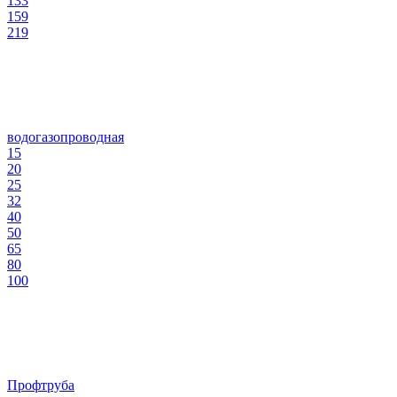
133
159
219
водогазопроводная
15
20
25
32
40
50
65
80
100
Профтруба