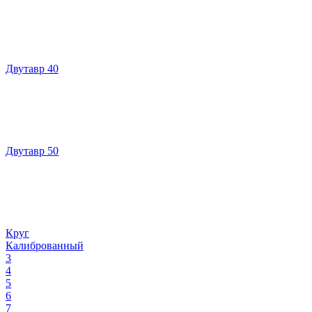
Двутавр 40
Двутавр 50
Круг
Калиброванный
3
4
5
6
7