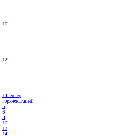
10
12
Швеллер
горячекатаный
5
6
8
10
12
14