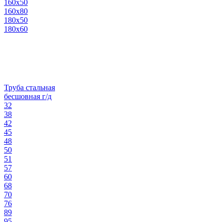
160х50
160х80
180х50
180х60
Труба стальная
бесшовная г/д
32
38
42
45
48
50
51
57
60
68
70
76
89
95