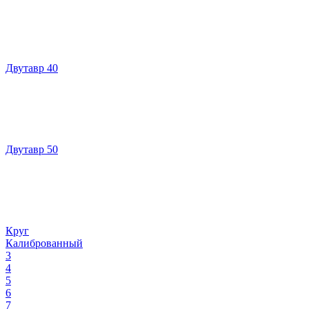
Двутавр 40
Двутавр 50
Круг
Калиброванный
3
4
5
6
7