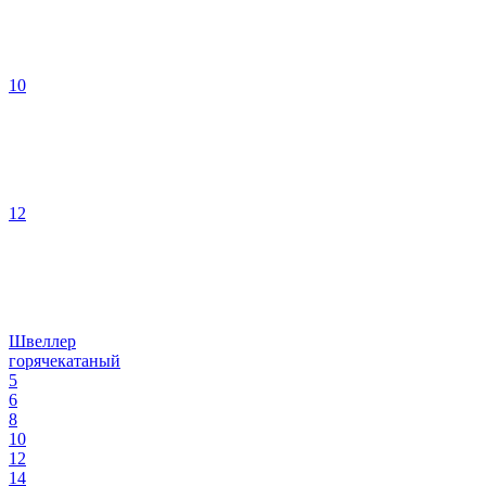
10
12
Швеллер
горячекатаный
5
6
8
10
12
14