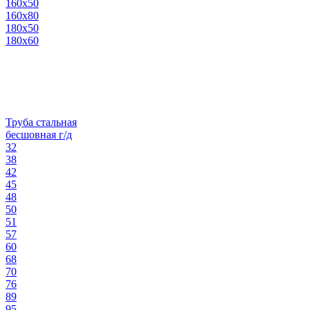
160х50
160х80
180х50
180х60
Труба стальная
бесшовная г/д
32
38
42
45
48
50
51
57
60
68
70
76
89
95