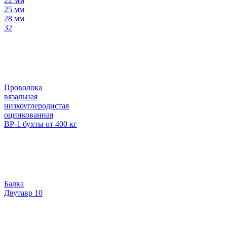
22 мм
25 мм
28 мм
32
Проволока
вязальная
низкоуглеродистая
оцинкованная
ВР-1 бухты от 400 кг
Балка
Двутавр 10