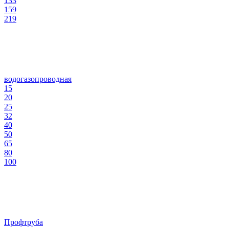
133
159
219
водогазопроводная
15
20
25
32
40
50
65
80
100
Профтруба